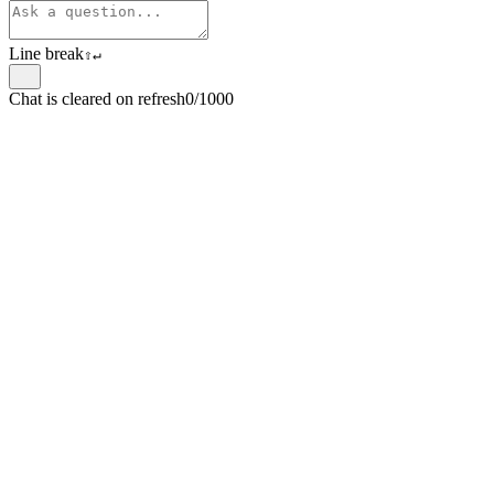
Line break
⇧
↵
Chat is cleared on refresh
0/1000