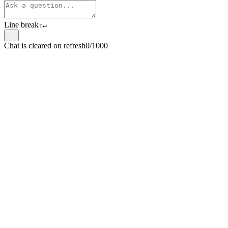
Line break
⇧
↵
Chat is cleared on refresh
0/1000