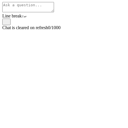
Line break
⇧
↵
Chat is cleared on refresh
0/1000